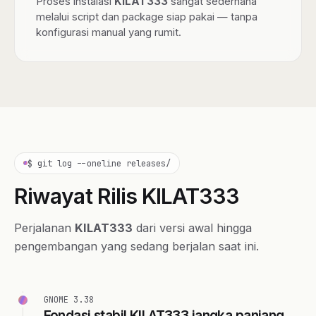
Proses instalasi
KILAT333
sangat sederhana
melalui script dan package siap pakai — tanpa
konfigurasi manual yang rumit.
$ git log --oneline releases/
Riwayat Rilis KILAT333
Perjalanan
KILAT333
dari versi awal hingga
pengembangan yang sedang berjalan saat ini.
GNOME 3.38
Fondasi stabil KILAT333 jangka panjang