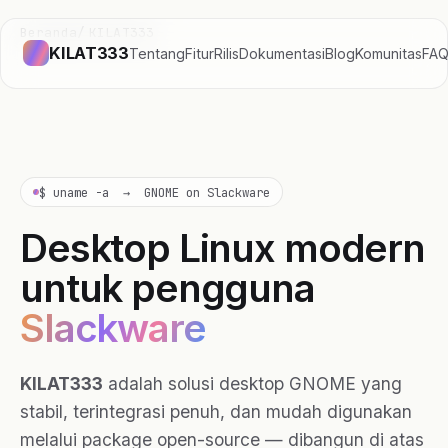
Beranda
KILAT333
KILAT333
Tentang
Fitur
Rilis
Dokumentasi
Blog
Komunitas
FA
$ uname -a → GNOME on Slackware
Desktop Linux modern
untuk pengguna
Slackware
KILAT333
adalah solusi desktop GNOME yang
stabil, terintegrasi penuh, dan mudah digunakan
melalui package open-source — dibangun di atas