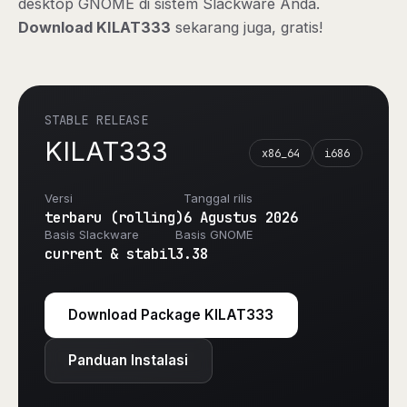
desktop GNOME di sistem Slackware Anda.
Download KILAT333
sekarang juga, gratis!
STABLE RELEASE
KILAT333
x86_64
i686
Versi
Tanggal rilis
terbaru (rolling)
6 Agustus 2026
Basis Slackware
Basis GNOME
current & stabil
3.38
Download Package KILAT333
Panduan Instalasi