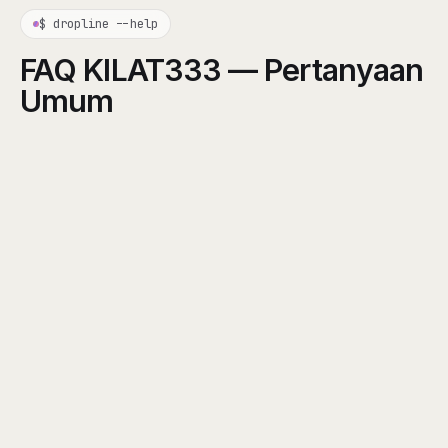
$ dropline --help
FAQ KILAT333 — Pertanyaan
Umum
KILAT333
KILAT333
KILAT333